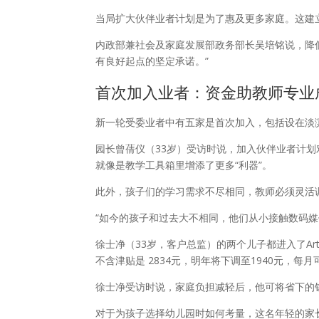
当局扩大伙伴业者计划是为了惠及更多家庭。这建
内政部兼社会及家庭发展部政务部长吴培铭说，降
有良好起点的坚定承诺。”
首次加入业者：资金助教师专业
新一轮受委业者中有五家是首次加入，包括设在淡滨尼83
园长曾蒨仪（33岁）受访时说，加入伙伴业者计
就像是教学工具箱里增添了更多“利器”。
此外，孩子们的学习需求不尽相同，教师必须灵活
“如今的孩子和过去大不相同，他们从小接触数码媒
徐士净（33岁，客户总监）的两个儿子都进入了Art
不含津贴是 2834元，明年将下调至1940元，每
徐士净受访时说，家庭负担减轻后，他可将省下的
对于为孩子选择幼儿园时如何考量，这名年轻的家