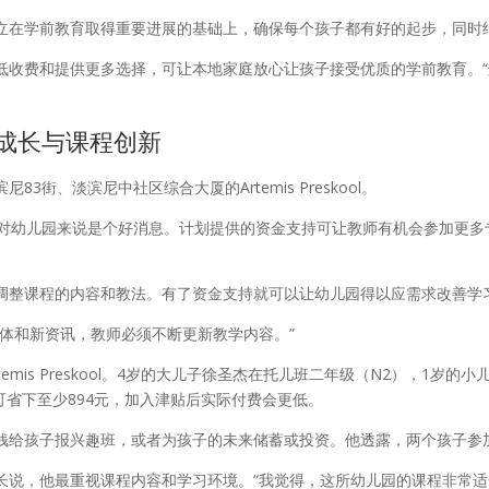
立在学前教育取得重要进展的基础上，确保每个孩子都有好的起步，同时
低收费和提供更多选择，可让本地家庭放心让孩子接受优质的学前教育。
成长与课程创新
街、淡滨尼中社区综合大厦的Artemis Preskool。
划对幼儿园来说是个好消息。计划提供的资金支持可让教师有机会参加更多
调整课程的内容和教法。有了资金支持就可以让幼儿园得以应需求改善学
体和新资讯，教师必须不断更新教学内容。”
emis Preskool。4岁的大儿子徐圣杰在托儿班二年级（N2），1
月可省下至少894元，加入津贴后实际付费会更低。
钱给孩子报兴趣班，或者为孩子的未来储蓄或投资。他透露，两个孩子参
长说，他最重视课程内容和学习环境。“我觉得，这所幼儿园的课程非常