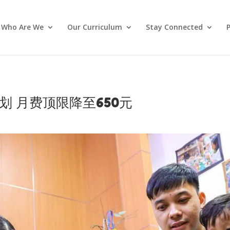
Who Are We
Our Curriculum
Stay Connected
P
 月费顶限降至650元