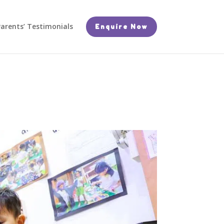
arents’ Testimonials
Enquire Now